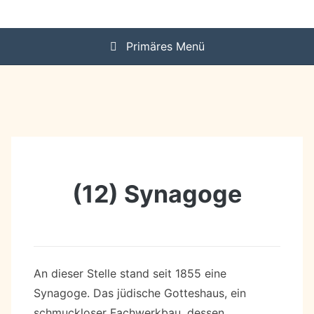
Zum
Sehenswürdigkeiten in der historischen Altstadt
Kulturhistorischer
Inhalt
springen
Primäres Menü
Rundgang durch
Stadtoldendorf
(12) Synagoge
An dieser Stelle stand seit 1855 eine
Synagoge. Das jüdische Gotteshaus, ein
schmuckloser Fachwerkbau, dessen